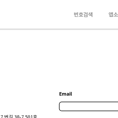
번호검색
앱소
Email
 번길 38-7 501호