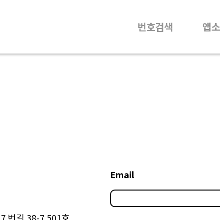
번호검색
앱소
Email
 번길 38-7 501호