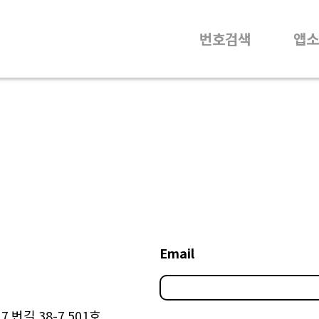
번호검색
앱소
Email
 번길 38-7 501호