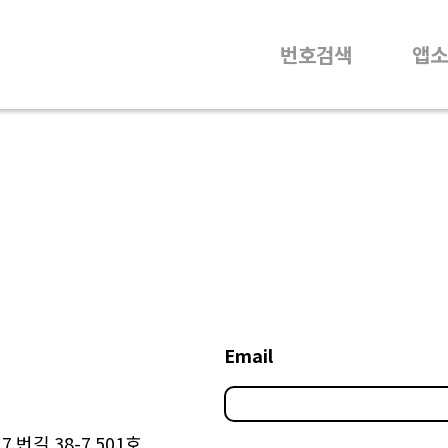
번호검색
앱소
Email
 번길 38-7 501호