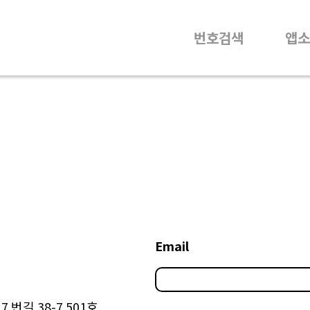
번호검색
앱소
Email
 번길 38-7 501호