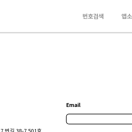
번호검색
앱소
Email
 번길 38-7 501호